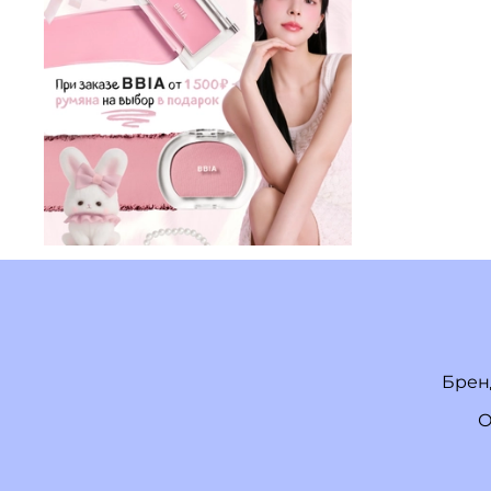
Брен
О