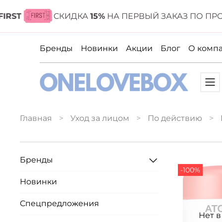
ST
СКИДКА
15%
НА ПЕРВЫЙ ЗАКАЗ ПО ПРО
Бренды
Новинки
Акции
Блог
О комп
Главная
Уход за лицом
По действию
Бренды
-100%
Новинки
Спецпредложения
Нет 