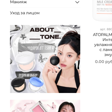
Макияж
Уход за лицом
арт.
88
ATOPALM
Инт
увлажн
с лам
эму
0.00 ру