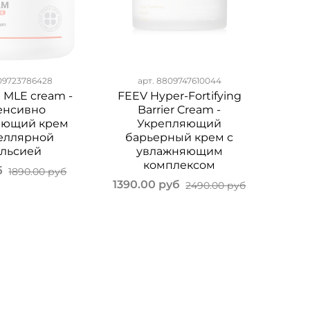
09723786428
арт.
8809747610044
 MLE cream -
FEEV Hyper-Fortifying
енсивно
Barrier Cream -
яющий крем
Укрепляющий
еллярной
барьерный крем с
льсией
увлажняющим
комплексом
б
1890.00 руб
1390.00 руб
2490.00 руб