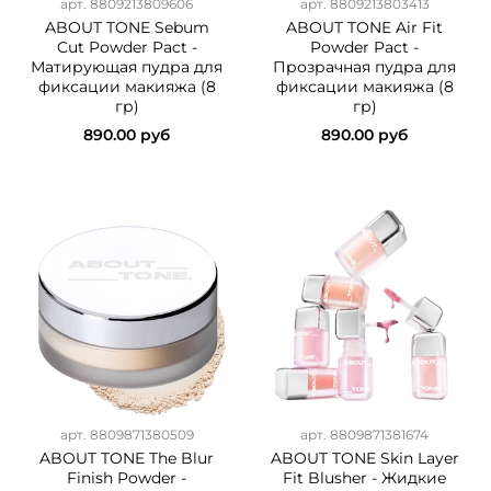
арт.
8809213809606
арт.
8809213803413
ABOUT TONE Sebum
ABOUT TONE Air Fit
Cut Powder Pact -
Powder Pact -
Матирующая пудра для
Прозрачная пудра для
фиксации макияжа (8
фиксации макияжа (8
гр)
гр)
890.00 руб
890.00 руб
арт.
8809871380509
арт.
8809871381674
ABOUT TONE The Blur
ABOUT TONE Skin Layer
Finish Powder -
Fit Blusher - Жидкие